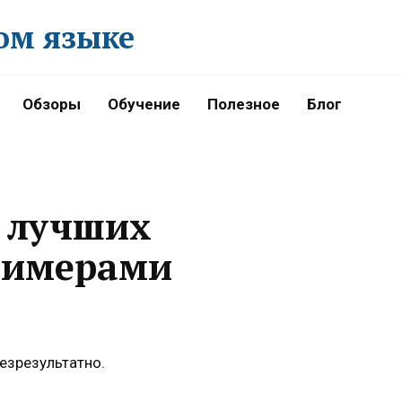
ом языке
Обзоры
Обучение
Полезное
Блог
7 лучших
римерами
езрезультатно.