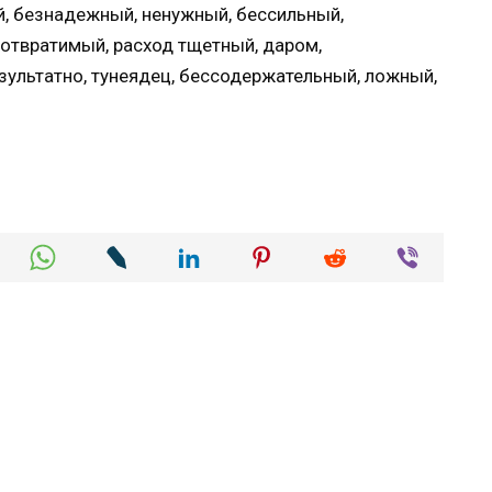
й, безнадежный, ненужный, бессильный,
еотвратимый, расход тщетный, даром,
зультатно, тунеядец, бессодержательный, ложный,