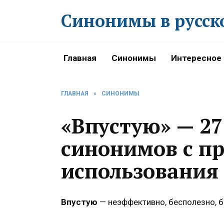
Перейти
Синонимы в русск
к
содержанию
Главная
Синонимы
Интересное
ГЛАВНАЯ
»
СИНОНИМЫ
«Впустую» — 2
синонимов с п
использования
Впустую
— неэффективно, бесполезно, б