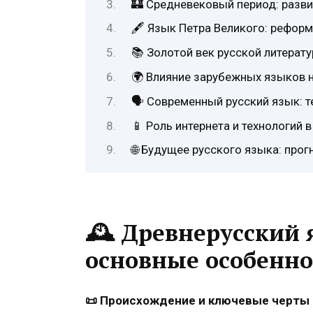
🏰 Средневековый период: разви
🖋️ Язык Петра Великого: рефор
📚 Золотой век русской литерат
🌍 Влияние зарубежных языков н
🗣️ Современный русский язык: 
📱 Роль интернета и технологий 
🌐 Будущее русского языка: про
🕰️
Древнерусский я
основные особенно
📜 Происхождение и ключевые черты