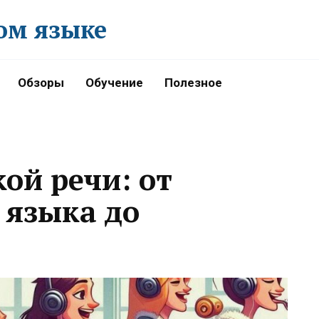
ом языке
Обзоры
Обучение
Полезное
ой речи: от
 языка до