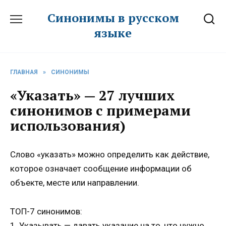
Перейти
Синонимы в русском
к
языке
содержанию
ГЛАВНАЯ
»
СИНОНИМЫ
«Указать» — 27 лучших
синонимов с примерами
использования)
Слово «указать» можно определить как действие,
которое означает сообщение информации об
объекте, месте или направлении.
ТОП-7 синонимов:
1. Указывать — давать указание на то, что нужно