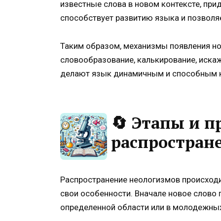
известные слова в новом контексте, при
способствует развитию языка и позволя
Таким образом, механизмы появления н
словообразование, калькирование, иска
делают язык динамичным и способным 
🔄 Этапы и п
распростран
Распространение неологизмов происходи
свои особенности. Вначале новое слово п
определенной области или в молодежных