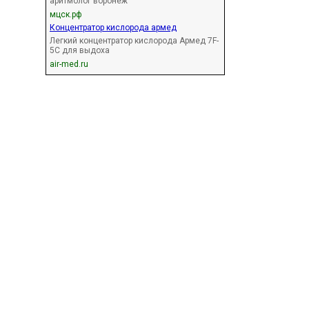
аритмолог воронеж
мцск.рф
Концентратор кислорода армед
Легкий концентратор кислорода Армед 7F-
5C для выдоха
air-med.ru