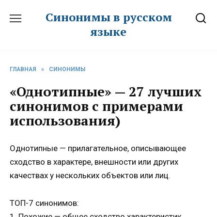
Перейти
Синонимы в русском
к
языке
содержанию
ГЛАВНАЯ
»
СИНОНИМЫ
«Однотипные» — 27 лучших
синонимов с примерами
использования)
Однотипные — прилагательное, описывающее
сходство в характере, внешности или других
качествах у нескольких объектов или лиц.
ТОП-7 синонимов:
1. Похожие — общее сходство характеристик.