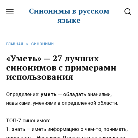
Перейти
Синонимы в русском
к
языке
содержанию
ГЛАВНАЯ
»
СИНОНИМЫ
«Уметь» — 27 лучших
синонимов с примерами
использования
Определение:
уметь
— обладать знаниями,
навыками, умениями в определенной области.
ТОП-7 синонимов:
1. знать — иметь информацию о чем-то, понимать,
осознавать. Например: Я знаю, что он никогда не