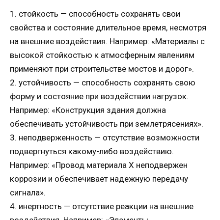
1. стойкость — способность сохранять свои
свойства и состояние длительное время, несмотря
на внешние воздействия. Например: «Материалы с
высокой стойкостью к атмосферным явлениям
применяют при строительстве мостов и дорог».
2. устойчивость — способность сохранять свою
форму и состояние при воздействии нагрузок.
Например: «Конструкция здания должна
обеспечивать устойчивость при землетрясениях».
3. неподверженность — отсутствие возможности
подвергнуться какому-либо воздействию.
Например: «Провод материала X неподвержен
коррозии и обеспечивает надежную передачу
сигнала».
4. инертность — отсутствие реакции на внешние
воздействия. Например: «Элементы