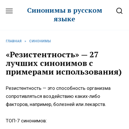
Перейти
Синонимы в русском
к
языке
содержанию
ГЛАВНАЯ
»
СИНОНИМЫ
«Резистентность» — 27
лучших синонимов с
примерами использования)
Резистентность — это способность организма
сопротивляться воздействию каких-либо
факторов, например, болезней или лекарств.
ТОП-7 синонимов: