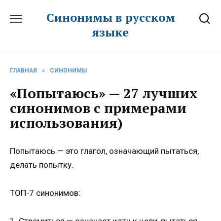
Перейти
Синонимы в русском
к
языке
содержанию
ГЛАВНАЯ
»
СИНОНИМЫ
«Попытаюсь» — 27 лучших
синонимов с примерами
использования)
Попытаюсь — это глагол, означающий пытаться,
делать попытку.
ТОП-7 синонимов:
1. Стремиться — означает идти к цели, пытаться