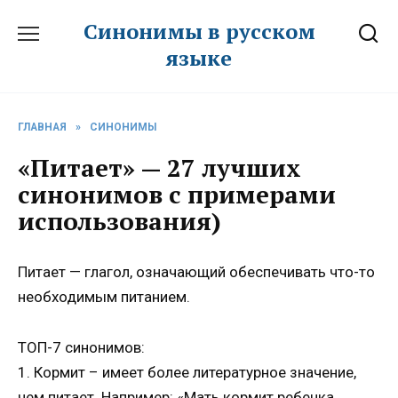
Перейти
Синонимы в русском
к
языке
содержанию
ГЛАВНАЯ
»
СИНОНИМЫ
«Питает» — 27 лучших
синонимов с примерами
использования)
Питает — глагол, означающий обеспечивать что-то
необходимым питанием.
ТОП-7 синонимов:
1. Кормит – имеет более литературное значение,
чем питает. Например: «Мать кормит ребенка