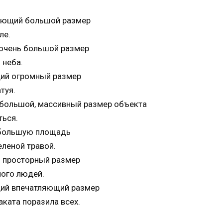
чающий большой размер
ле.
 очень большой размер
 неба.
щий огромный размер
туя.
 большой, массивный размер объекта
ться.
 большую площадь
леной травой.
й просторный размер
ного людей.
щий впечатляющий размер
ката поразила всех.