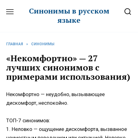
Перейти
Синонимы в русском
к
языке
содержанию
ГЛАВНАЯ
»
СИНОНИМЫ
«Некомфортно» — 27
лучших синонимов с
примерами использования)
Некомфортно — неудобно, вызывающее
дискомфорт, неспокойно.
ТОП-7 синонимов:
1. Неловко — ощущение дискомфорта, вызванное
неуместным поведением или ситуацией. Неловко