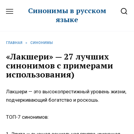
Перейти
Синонимы в русском
к
языке
содержанию
ГЛАВНАЯ
»
СИНОНИМЫ
«Лакшери» — 27 лучших
синонимов с примерами
использования)
Лакшери — это высокопрестижный уровень жизни,
подчеркивающий богатство и роскошь.
ТОП-7 синонимов:
1. Элита — высшая социальная группа, имеющая