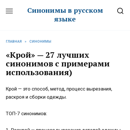
Перейти
Синонимы в русском
к
языке
содержанию
ГЛАВНАЯ
»
СИНОНИМЫ
«Крой» — 27 лучших
синонимов с примерами
использования)
Крой — это способ, метод, процесс вырезания,
раскроя и сборки одежды.
ТОП-7 синонимов:
1. Раскрой — процесс вырезания деталей одежды