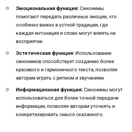
Эмоциональная функция:
Синонимы
помогают передать различные эмоции, что
особенно важно в устной традиции, где
каждая интонация и слово могут влиять на
восприятие.
Эстетическая функция:
Использование
синонимов способствует созданию более
красивого и гармоничного текста, позволяя
авторам играть с ритмом и звучанием.
Информационная функция:
Синонимы могут
использоваться для более точной передачи
информации, позволяя авторам уточнять и
конкретизировать смысл сказанного.