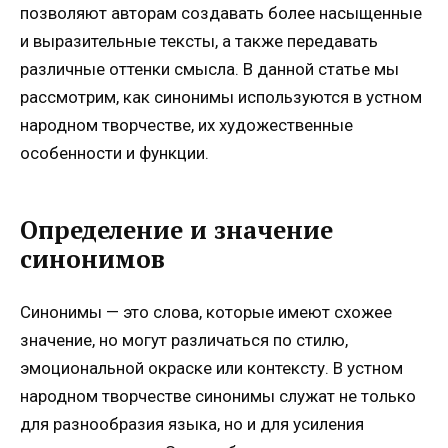
позволяют авторам создавать более насыщенные
и выразительные тексты, а также передавать
различные оттенки смысла. В данной статье мы
рассмотрим, как синонимы используются в устном
народном творчестве, их художественные
особенности и функции.
Определение и значение
синонимов
Синонимы — это слова, которые имеют схожее
значение, но могут различаться по стилю,
эмоциональной окраске или контексту. В устном
народном творчестве синонимы служат не только
для разнообразия языка, но и для усиления