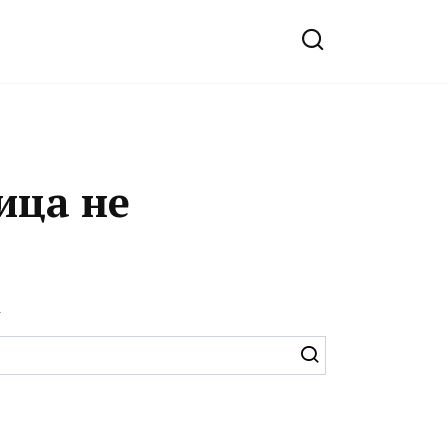
ица не
.